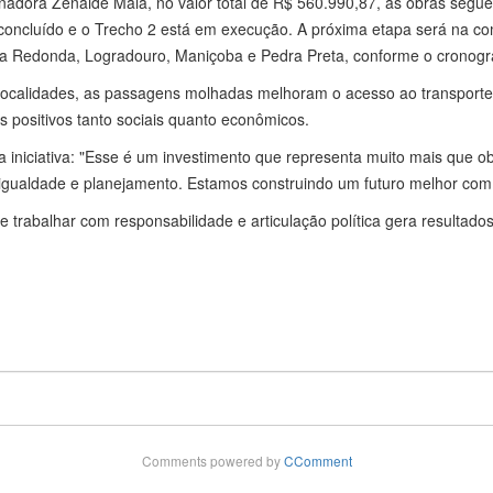
adora Zenaide Maia, no valor total de R$ 560.990,87, as obras segu
i concluído e o Trecho 2 está em execução. A próxima etapa será na c
oa Redonda, Logradouro, Maniçoba e Pedra Preta, conforme o cronog
localidades, as passagens molhadas melhoram o acesso ao transporte 
positivos tanto sociais quanto econômicos.
a iniciativa: "Esse é um investimento que representa muito mais que o
gualdade e planejamento. Estamos construindo um futuro melhor com 
rabalhar com responsabilidade e articulação política gera resultado
Comments powered by
CComment