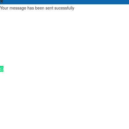
Your message has been sent sucessfully
Copyright - 2025 ©
Rádio Cultura FM 102,9
. Todos os direitos
reservados.